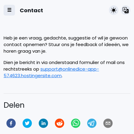
Contact
☰
Heb je een vraag, gedachte, suggestie of wil je gewoon
contact opnemen? Stuur ons je feedback of ideeën, we
horen graag van je.
Dien je bericht in via onderstaand formulier of mail ons
rechtstreeks op
support@onlinedice-app-
574623.hostingersite.com
.
Delen